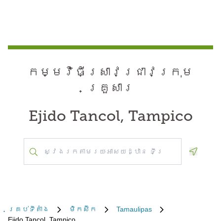
កម្មវិធី​ស្រាវជ្រាវ​ក្រុម
គ្រួសារ
Ejido Tancol, Tampico
Geoloca
គ្រប់​ទីតាំង
ម៉ិកស៊ិក
Tamaulipas
Ejido Tancol, Tampico