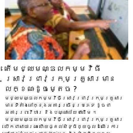
តើ​មជ្ឈមណ្ឌល​កម្មវិធី​
ស្រាវជ្រាវ​ក្រុមគ្រួសារ​មាន​
លក្ខណៈ​ដូចម្តេច ?
មជ្ឈមណ្ឌល​កម្មវិធី​ស្រាវជ្រាវ​ក្រុមគ្រួសារ​
មាន​ទីតាំង​នៅក្នុង​អគារ​ច្រើន​ប្រភេទ ដូចជា​
អគារ​ព្រះវិហារ និង​បណ្ណាល័យ​ជាដើម ។
មជ្ឈមណ្ឌល​កម្មវិធី​ស្រាវជ្រាវ​ក្រុមគ្រួសារ​
បើក​ជា​សាធារណៈ ហើយ​ផ្តល់​សិទ្ធិ​ឲ្យ​ចូល​ដំណើរការ​