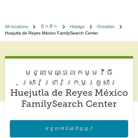
All locations
ម៉ិកស៊ិក
Hidalgo
Orizatlan
Huejutla de Reyes México FamilySearch Center
មជ្ឈមណ្ឌល​កម្មវិធី​
ស្រាវជ្រាវ​ក្រុមគ្រួសារ
Huejutla de Reyes México
FamilySearch Center
ទទួល​ការណែនាំ​ផ្លូវ