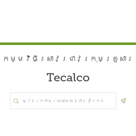
កម្មវិធី​ស្រាវជ្រាវ​ក្រុមគ្រួសារ
Tecalco
Geolo