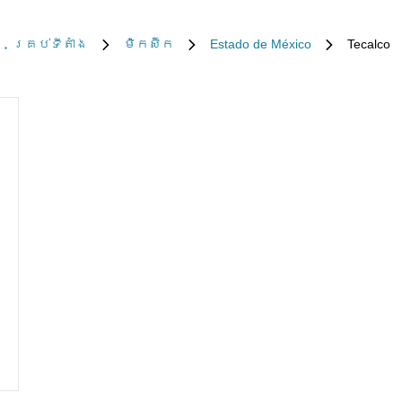
គ្រប់​ទីតាំង
ម៉ិកស៊ិក
Estado de México
Tecalco