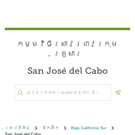
កម្មវិធី​ស្រាវជ្រាវ​ក្រុម
គ្រួសារ
San José del Cabo
Geoloca
គ្រប់​ទីតាំង
ម៉ិកស៊ិក
Baja California Sur
San José del Cabo