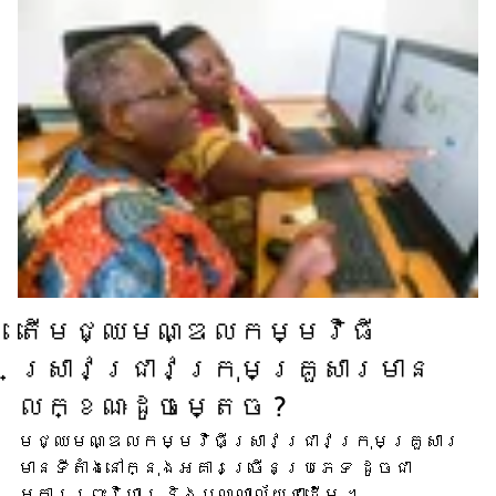
តើ​មជ្ឈមណ្ឌល​កម្មវិធី​
ស្រាវជ្រាវ​ក្រុមគ្រួសារ​មាន​
លក្ខណៈ​ដូចម្តេច ?
មជ្ឈមណ្ឌល​កម្មវិធី​ស្រាវជ្រាវ​ក្រុមគ្រួសារ​
មាន​ទីតាំង​នៅក្នុង​អគារ​ច្រើន​ប្រភេទ ដូចជា​
អគារ​ព្រះវិហារ និង​បណ្ណាល័យ​ជាដើម ។