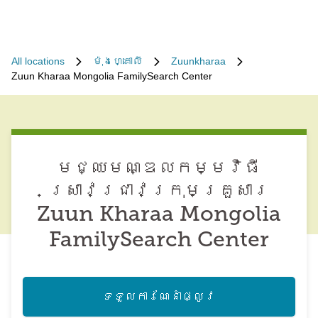
All locations
ម៉ុងហ្គោលី
Zuunkharaa
Zuun Kharaa Mongolia FamilySearch Center
មជ្ឈមណ្ឌល​កម្មវិធី​
ស្រាវជ្រាវ​ក្រុមគ្រួសារ
Zuun Kharaa Mongolia
FamilySearch Center
ទទួល​ការណែនាំ​ផ្លូវ