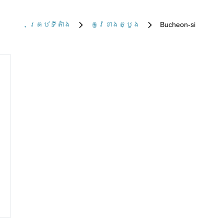
គ្រប់​ទីតាំង
កូរ៉េ​ខាង​ត្បូង
Bucheon-si