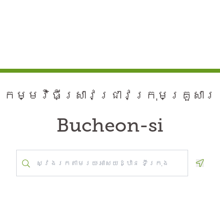
កម្មវិធី​ស្រាវជ្រាវ​ក្រុមគ្រួសារ
Bucheon-si
Geolo