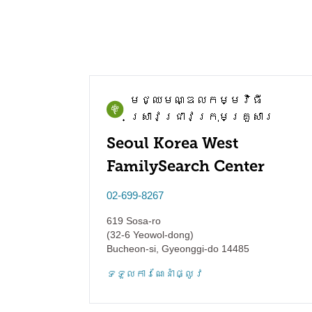
មជ្ឈមណ្ឌល​កម្មវិធី​
ស្រាវជ្រាវ​ក្រុមគ្រួសារ
Seoul Korea West
FamilySearch Center
02-699-8267
619 Sosa-ro
(32-6 Yeowol-dong)
Bucheon-si
,
Gyeonggi-do
14485
ទទួល​ការណែនាំ​ផ្លូវ