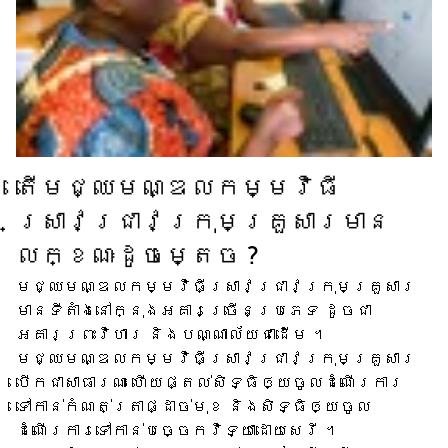
តើ​មជ្ឈមណ្ឌល​កម្មវិធី​
ស្រាវជ្រាវ​ក្រុមគ្រួសារ​មាន​
លក្ខណៈ​ដូចម្តេច ?
មជ្ឈមណ្ឌល​កម្មវិធី​ស្រាវជ្រាវ​ក្រុមគ្រួសារ​
មាន​ទីតាំង​នៅក្នុង​អគារ​ច្រើន​ប្រភេទ ដូចជា​
អគារ​ព្រះវិហារ និង​បណ្ណាល័យ​ជាដើម ។
មជ្ឈមណ្ឌល​កម្មវិធី​ស្រាវជ្រាវ​ក្រុមគ្រួសារ​
បើក​ជា​សាធារណៈ ហើយ​ផ្តល់​សិទ្ធិ​ឲ្យ​ចូល​ដំណើរការ​
ទៅកាន់​កំណត់ត្រា​ផ្ដាច់មុខ និង​សិទ្ធិ​ឲ្យ​ចូល​
ដំណើរការ​ទៅ​កាន់​បច្ចេកវិទ្យា​ដោយសេរី ។