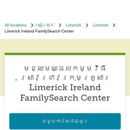
All locations
អៀរឡង់
Limerick
Limerick
Limerick Ireland FamilySearch Center
មជ្ឈមណ្ឌល​កម្មវិធី​
ស្រាវជ្រាវ​ក្រុមគ្រួសារ
Limerick Ireland
FamilySearch Center
ទទួល​ការណែនាំ​ផ្លូវ