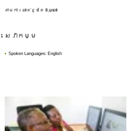
តាម​ការណាត់ជួប​តែ​ប៉ុណ្ណោះ
សេវាកម្ម
Spoken Languages:
English