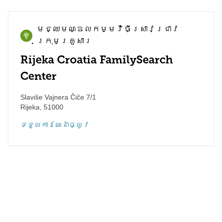
មជ្ឈមណ្ឌល​កម្មវិធី​ស្រាវជ្រាវ​
ក្រុមគ្រួសារ
Rijeka Croatia FamilySearch
Center
Slaviše Vajnera Čiče 7/1
Rijeka
,
51000
ទទួល​ការណែនាំ​ផ្លូវ