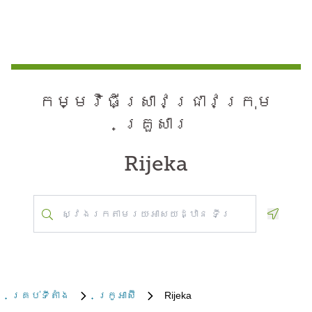
កម្មវិធី​ស្រាវជ្រាវ​ក្រុម
គ្រួសារ
Rijeka
Geoloca
គ្រប់​ទីតាំង
ក្រូអាស៊ី
Rijeka