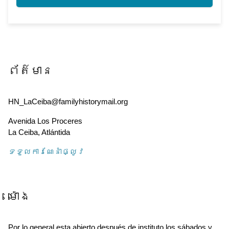
ព័ត៌មាន
HN_LaCeiba@familyhistorymail.org
Avenida Los Proceres
La Ceiba
,
Atlántida
ទទួល​ការណែនាំ​ផ្លូវ
ម៉ោង
Por lo general esta abierto después de instituto los sábados y