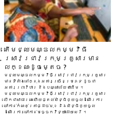
តើ​មជ្ឈមណ្ឌល​កម្មវិធី​
ស្រាវជ្រាវ​ក្រុមគ្រួសារ​មាន​
លក្ខណៈ​ដូចម្តេច ?
មជ្ឈមណ្ឌល​កម្មវិធី​ស្រាវជ្រាវ​ក្រុមគ្រួសារ​
មាន​ទីតាំង​នៅក្នុង​អគារ​ច្រើន​ប្រភេទ ដូចជា​
អគារ​ព្រះវិហារ និង​បណ្ណាល័យ​ជាដើម ។
មជ្ឈមណ្ឌល​កម្មវិធី​ស្រាវជ្រាវ​ក្រុមគ្រួសារ​
បើក​ជា​សាធារណៈ ហើយ​ផ្តល់​សិទ្ធិ​ឲ្យ​ចូល​ដំណើរការ​
ទៅកាន់​កំណត់ត្រា​ផ្ដាច់មុខ និង​សិទ្ធិ​ឲ្យ​ចូល​
ដំណើរការ​ទៅ​កាន់​បច្ចេកវិទ្យា​ដោយសេរី ។