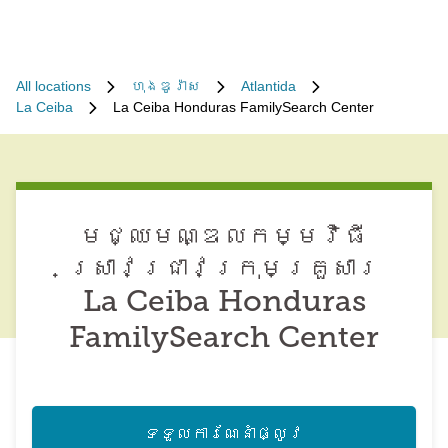
All locations
ហុងឌូរ៉ាស
Atlantida
La Ceiba
La Ceiba Honduras FamilySearch Center
មជ្ឈមណ្ឌល​កម្មវិធី​
ស្រាវជ្រាវ​ក្រុមគ្រួសារ
La Ceiba Honduras
FamilySearch Center
ទទួល​ការណែនាំ​ផ្លូវ