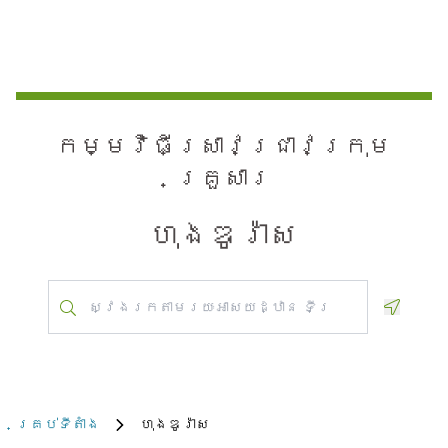
កម្មវិធី​ស្រាវជ្រាវ​ក្រុម
គ្រួសារ
ហុងឌូរ៉ាស
Geoloca
គ្រប់​ទីតាំង
ហុងឌូរ៉ាស