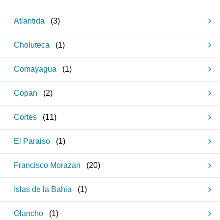
Atlantida
(
3
)
Choluteca
(
1
)
Comayagua
(
1
)
Copan
(
2
)
Cortes
(
11
)
El Paraiso
(
1
)
Francisco Morazan
(
20
)
Islas de la Bahia
(
1
)
Olancho
(
1
)