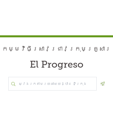
កម្មវិធី​ស្រាវជ្រាវ​ក្រុមគ្រួសារ
El Progreso
Geolo