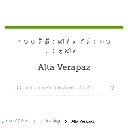
កម្មវិធី​ស្រាវជ្រាវ​ក្រុម
គ្រួសារ
Alta Verapaz
Geoloca
គ្រប់​ទីតាំង
ក្វាតេម៉ាឡា
Alta Verapaz