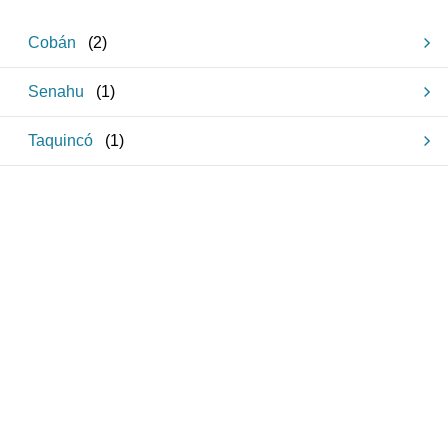
Cobán
(
2
)
Senahu
(
1
)
Taquincó
(
1
)