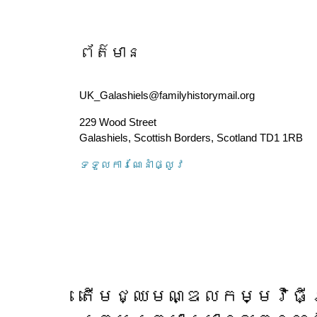
ព័ត៌មាន
UK_Galashiels@familyhistorymail.org
229 Wood Street
Galashiels, Scottish Borders
,
Scotland
TD1 1RB
ទទួល​ការណែនាំ​ផ្លូវ
តើ​មជ្ឈមណ្ឌល​កម្មវិធី​ស