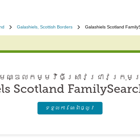
and
Galashiels, Scottish Borders
Galashiels Scotland Family
ណ្ឌល​កម្មវិធី​ស្រាវជ្រាវ​ក្រុមគ
ls Scotland FamilySear
ទទួល​ការណែនាំ​ផ្លូវ