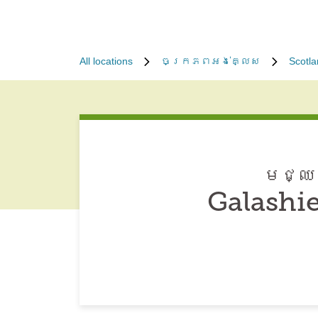
All locations
ចក្រភព​អង់គ្លេស
Scotl
មជ្ឈម
Galashie