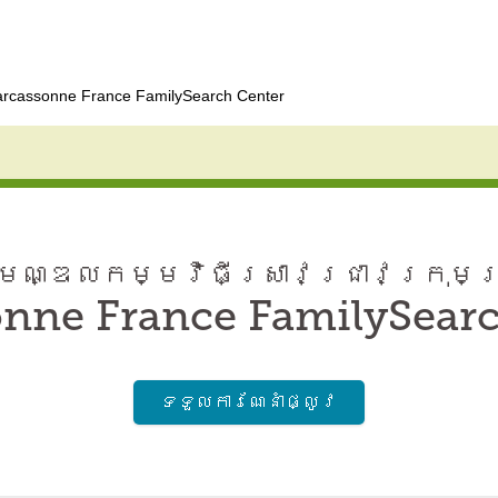
rcassonne France FamilySearch Center
ណ្ឌល​កម្មវិធី​ស្រាវជ្រាវ​ក្រុមគ
nne France FamilySear
ទទួល​ការណែនាំ​ផ្លូវ