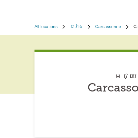
All locations
បារាំង
Carcassonne
Ca
មជ្ឈម
Carcasso