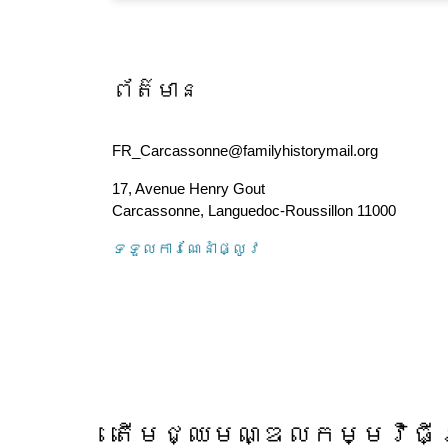
ព័ត៌មាន
FR_Carcassonne@familyhistorymail.org
17, Avenue Henry Gout
Carcassonne
,
Languedoc-Roussillon
11000
ទទួល​ការណែនាំ​ផ្លូវ
តើ​មជ្ឈមណ្ឌល​កម្មវិធី​ស