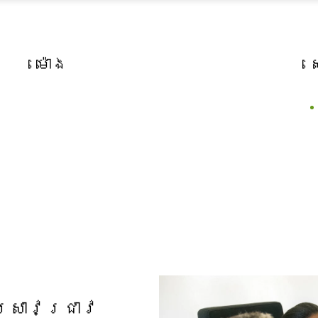
ម៉ោង
្រាវជ្រាវ​