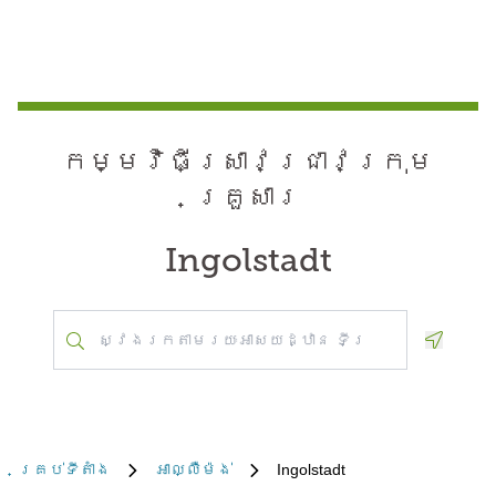
កម្មវិធី​ស្រាវជ្រាវ​ក្រុម
គ្រួសារ
Ingolstadt
Geoloca
គ្រប់​ទីតាំង
អាល្លឺម៉ង់
Ingolstadt