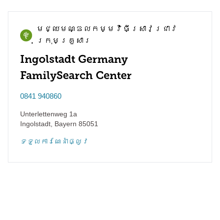
មជ្ឈមណ្ឌល​កម្មវិធី​ស្រាវជ្រាវ​
ក្រុមគ្រួសារ
Ingolstadt Germany
FamilySearch Center
0841 940860
Unterlettenweg 1a
Ingolstadt
,
Bayern
85051
ទទួល​ការណែនាំ​ផ្លូវ