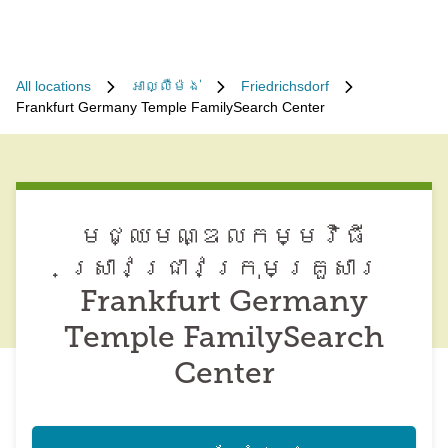
All locations
អាល្លឺម៉ង់
Friedrichsdorf
Frankfurt Germany Temple FamilySearch Center
មជ្ឈមណ្ឌល​កម្មវិធី​
ស្រាវជ្រាវ​ក្រុមគ្រួសារ
Frankfurt Germany
Temple FamilySearch
Center