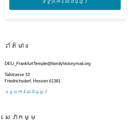
ទទួល​ការណែនាំ​ផ្លូវ
ព័ត៌មាន
DEU_FrankfurtTemple@familyhistorymail.org
Talstrasse 10
Friedrichsdorf
,
Hessen
61381
ទទួល​ការណែនាំ​ផ្លូវ
សេវាកម្ម