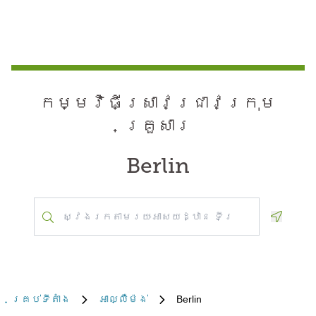
កម្មវិធី​ស្រាវជ្រាវ​ក្រុម
គ្រួសារ
Berlin
Geoloca
គ្រប់​ទីតាំង
អាល្លឺម៉ង់
Berlin