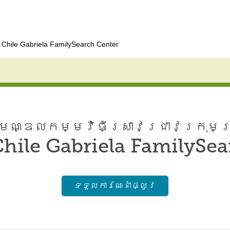
 Chile Gabriela FamilySearch Center
ណ្ឌល​កម្មវិធី​ស្រាវជ្រាវ​ក្រុមគ
hile Gabriela FamilySe
ទទួល​ការណែនាំ​ផ្លូវ