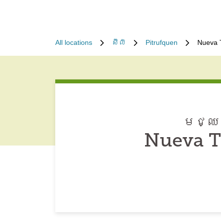
All locations
ស៊ីលី
Pitrufquen
Nueva T
មជ្ឈម
Nueva T