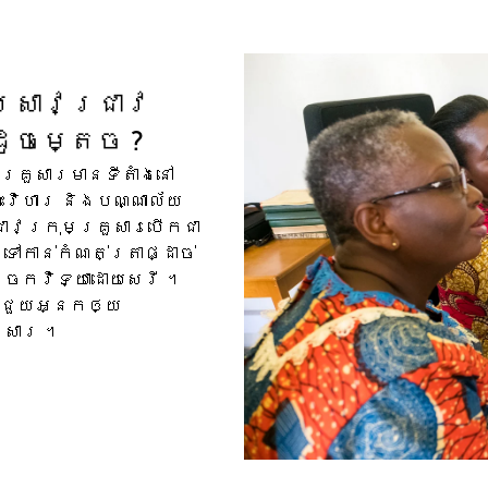
្រាវជ្រាវ​
ដូចម្តេច ?
រួសារ​មាន​ទីតាំង​នៅ
ះវិហារ និង​បណ្ណាល័យ​
​ក្រុមគ្រួសារ​បើក​ជា​
ទៅកាន់​កំណត់ត្រា​ផ្ដាច់
ច្ចេកវិទ្យា​ដោយសេរី ។
​ជួយ​អ្នក​ឲ្យ​
រួសារ ។