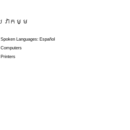
សេវាកម្ម
Spoken Languages:
Español
Computers
Printers