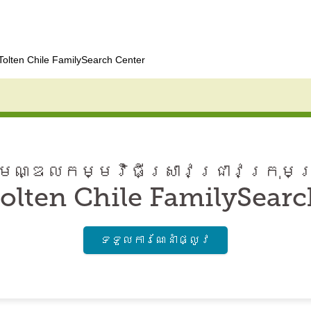
olten Chile FamilySearch Center
ណ្ឌល​កម្មវិធី​ស្រាវជ្រាវ​ក្រុមគ
olten Chile FamilySearc
ទទួល​ការណែនាំ​ផ្លូវ