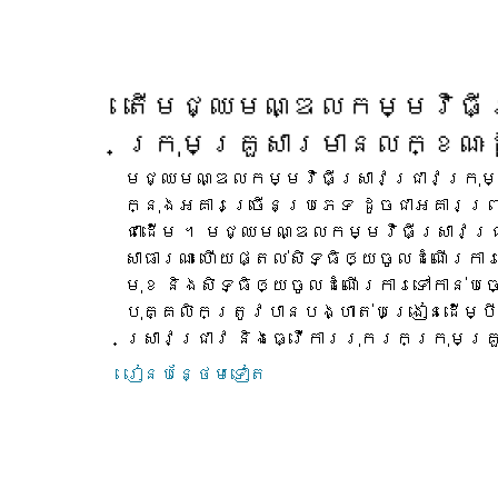
តើ​មជ្ឈមណ្ឌល​កម្មវិធី​ស
ក្រុមគ្រួសារ​មាន​លក្ខណៈ​
មជ្ឈមណ្ឌល​កម្មវិធី​ស្រាវជ្រាវ​ក្រុមគ្
ក្នុង​អគារ​ច្រើន​ប្រភេទ ដូចជា​អគារ​ព្រ
ជាដើម ។ មជ្ឈមណ្ឌល​កម្មវិធី​ស្រាវជ្រាវ
សាធារណៈ ហើយ​ផ្តល់​សិទ្ធិ​ឲ្យ​ចូល​ដំណើរការ​
មុខ និង​សិទ្ធិ​ឲ្យ​ចូល​ដំណើរការ​ទៅ​កាន់​ប
បុគ្គលិក​ត្រូវ​បាន​បង្ហាត់​បង្រៀន​ដើម្បី
ស្រាវជ្រាវ និង​ធ្វើការ​រុករក​ក្រុមគ្
រៀន​បន្ថែម​ទៀត