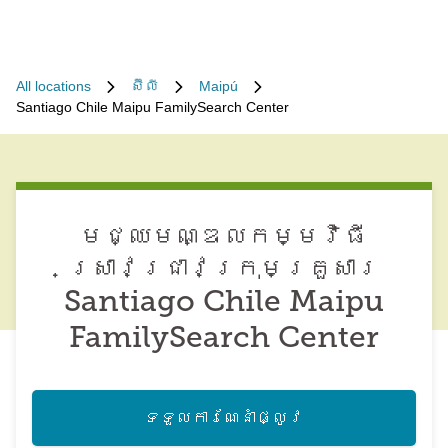
All locations
ស៊ីលី
Maipú
Santiago Chile Maipu FamilySearch Center
មជ្ឈមណ្ឌល​កម្មវិធី​
ស្រាវជ្រាវ​ក្រុមគ្រួសារ
Santiago Chile Maipu
FamilySearch Center
ទទួល​ការណែនាំ​ផ្លូវ