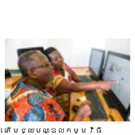
តើ​មជ្ឈមណ្ឌល​កម្មវិធី​