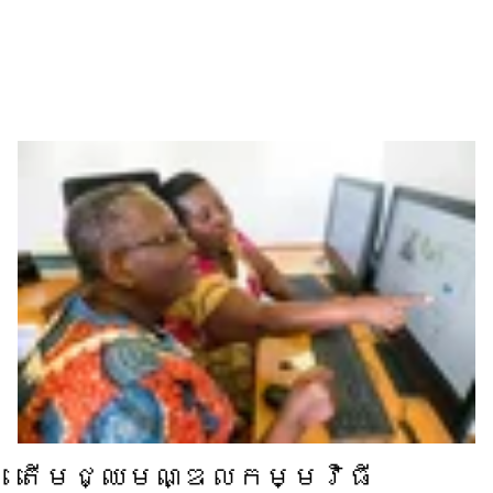
តើ​មជ្ឈមណ្ឌល​កម្មវិធី​