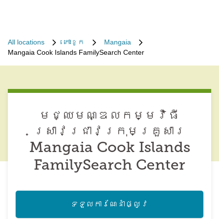
All locations
កោះ​ខូក
Mangaia
Mangaia Cook Islands FamilySearch Center
មជ្ឈមណ្ឌល​កម្មវិធី​
ស្រាវជ្រាវ​ក្រុមគ្រួសារ
Mangaia Cook Islands
FamilySearch Center
ទទួល​ការណែនាំ​ផ្លូវ