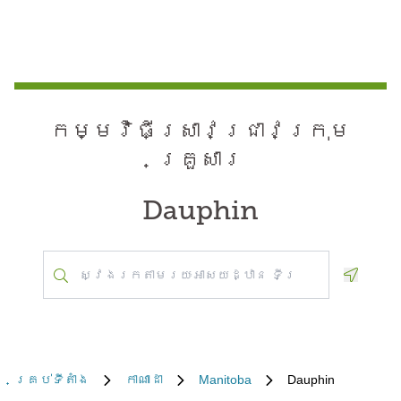
កម្មវិធី​ស្រាវជ្រាវ​ក្រុម
គ្រួសារ
Dauphin
Geoloca
គ្រប់​ទីតាំង
កាណាដា
Manitoba
Dauphin