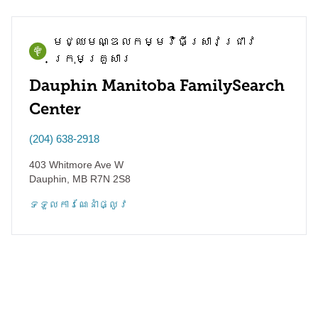
មជ្ឈមណ្ឌល​កម្មវិធី​ស្រាវជ្រាវ​
ក្រុមគ្រួសារ
Dauphin Manitoba FamilySearch
Center
(204) 638-2918
403 Whitmore Ave W
Dauphin
,
MB
R7N 2S8
ទទួល​ការណែនាំ​ផ្លូវ