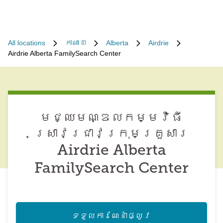
All locations
កាណាដា
Alberta
Airdrie
Airdrie Alberta FamilySearch Center
មជ្ឈមណ្ឌល​កម្មវិធី​
ស្រាវជ្រាវ​ក្រុមគ្រួសារ
Airdrie Alberta
FamilySearch Center
ទទួល​ការណែនាំ​ផ្លូវ