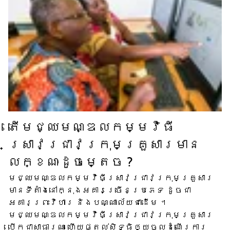
តើ​មជ្ឈមណ្ឌល​កម្មវិធី​
ស្រាវជ្រាវ​ក្រុមគ្រួសារ​មាន​
លក្ខណៈ​ដូចម្តេច ?
មជ្ឈមណ្ឌល​កម្មវិធី​ស្រាវជ្រាវ​ក្រុមគ្រួសារ​
មាន​ទីតាំង​នៅក្នុង​អគារ​ច្រើន​ប្រភេទ ដូចជា​
អគារ​ព្រះវិហារ និង​បណ្ណាល័យ​ជាដើម ។
មជ្ឈមណ្ឌល​កម្មវិធី​ស្រាវជ្រាវ​ក្រុមគ្រួសារ​
បើក​ជា​សាធារណៈ ហើយ​ផ្តល់​សិទ្ធិ​ឲ្យ​ចូល​ដំណើរការ​