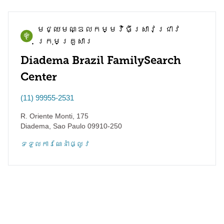
មជ្ឈមណ្ឌល​កម្មវិធី​ស្រាវជ្រាវ​
ក្រុមគ្រួសារ
Diadema Brazil FamilySearch
Center
(11) 99955-2531
R. Oriente Monti, 175
Diadema
,
Sao Paulo
09910-250
ទទួល​ការណែនាំ​ផ្លូវ