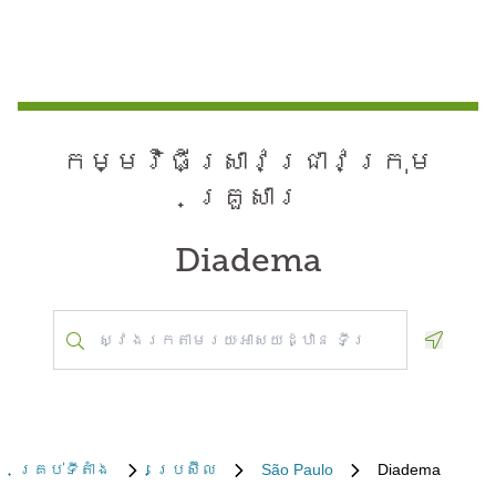
កម្មវិធី​ស្រាវជ្រាវ​ក្រុម
គ្រួសារ
Diadema
Geoloca
គ្រប់​ទីតាំង
ប្រេស៊ីល
São Paulo
Diadema