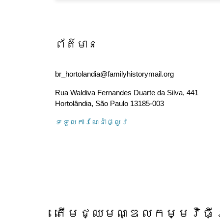
ព័ត៌មាន
br_hortolandia@familyhistorymail.org
Rua Waldiva Fernandes Duarte da Silva, 441
Hortolândia
,
São Paulo
13185-003
ទទួល​ការណែនាំ​ផ្លូវ
តើ​មជ្ឈមណ្ឌល​កម្មវិធី​ស