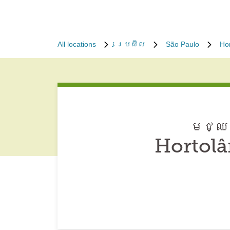
All locations
ប្រេស៊ីល
São Paulo
Hor
មជ្ឈម
Hortolâ