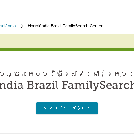
tolândia
Hortolândia Brazil FamilySearch Center
ណ្ឌល​កម្មវិធី​ស្រាវជ្រាវ​ក្រុមគ
ndia Brazil FamilySearc
ទទួល​ការណែនាំ​ផ្លូវ