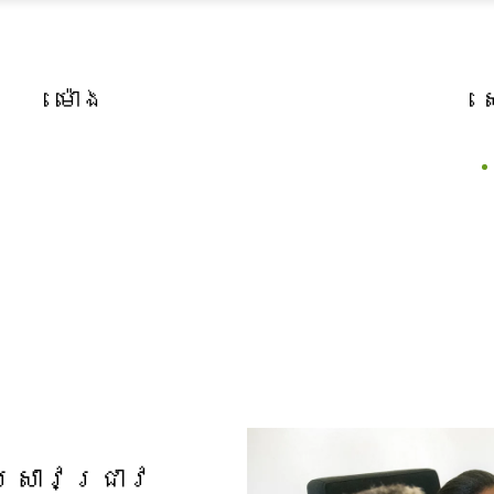
ម៉ោង
្រាវជ្រាវ​