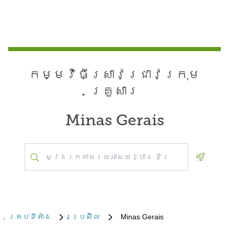
កម្មវិធី​ស្រាវជ្រាវ​ក្រុម
គ្រួសារ
Minas Gerais
Geoloca
គ្រប់​ទីតាំង
ប្រេស៊ីល
Minas Gerais