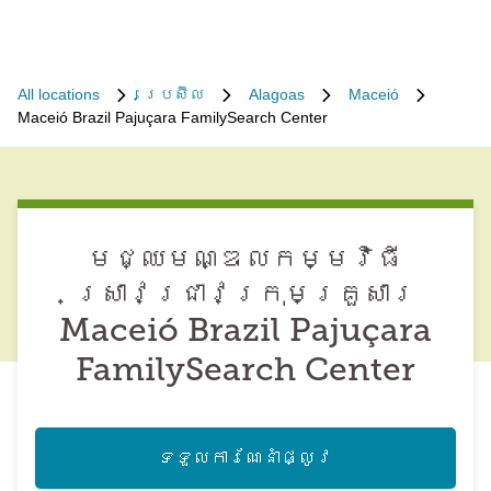
All locations
ប្រេស៊ីល
Alagoas
Maceió
Maceió Brazil Pajuçara FamilySearch Center
មជ្ឈមណ្ឌល​កម្មវិធី​
ស្រាវជ្រាវ​ក្រុមគ្រួសារ
Maceió Brazil Pajuçara
FamilySearch Center
ទទួល​ការណែនាំ​ផ្លូវ