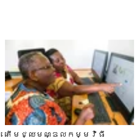
តើ​មជ្ឈមណ្ឌល​កម្មវិធី​