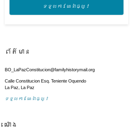
ទទួល​ការណែនាំ​ផ្លូវ
ព័ត៌មាន
BO_LaPazConstitucion@familyhistorymail.org
Calle Constitucion Esq. Teniente Oquendo
La Paz
,
La Paz
ទទួល​ការណែនាំ​ផ្លូវ
ម៉ោង