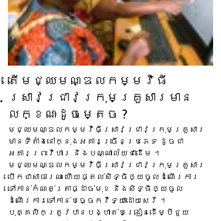
តើ​មជ្ឈមណ្ឌល​កម្មវិធី​
ស្រាវជ្រាវ​ក្រុមគ្រួសារ​មាន​
លក្ខណៈ​ដូចម្តេច ?
មជ្ឈមណ្ឌល​កម្មវិធី​ស្រាវជ្រាវ​ក្រុមគ្រួសារ​
មាន​ទីតាំង​នៅក្នុង​អគារ​ច្រើន​ប្រភេទ ដូចជា​
អគារ​ព្រះវិហារ និង​បណ្ណាល័យ​ជាដើម ។
មជ្ឈមណ្ឌល​កម្មវិធី​ស្រាវជ្រាវ​ក្រុមគ្រួសារ​
បើក​ជា​សាធារណៈ ហើយ​ផ្តល់​សិទ្ធិ​ឲ្យ​ចូល​ដំណើរការ​
ទៅកាន់​កំណត់ត្រា​ផ្ដាច់មុខ និង​សិទ្ធិ​ឲ្យ​ចូល​
ដំណើរការ​ទៅ​កាន់​បច្ចេកវិទ្យា​ដោយសេរី ។
បុគ្គលិក​ត្រូវ​បាន​បង្ហាត់​បង្រៀន​ដើម្បី​ជួយ​