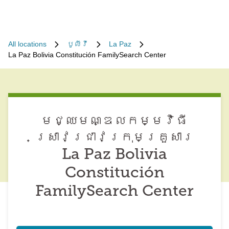
All locations
បូលីវី
La Paz
La Paz Bolivia Constitución FamilySearch Center
មជ្ឈមណ្ឌល​កម្មវិធី​
ស្រាវជ្រាវ​ក្រុមគ្រួសារ
La Paz Bolivia
Constitución
FamilySearch Center