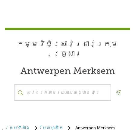
កម្មវិធី​ស្រាវជ្រាវ​ក្រុម
គ្រួសារ
Antwerpen Merksem
Geoloca
គ្រប់​ទីតាំង
បែលហ្ស៊ិក
Antwerpen Merksem