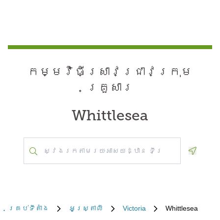
កម្មវិធី​ស្រាវជ្រាវ​ក្រុម
គ្រួសារ
Whittlesea
Geoloca
គ្រប់​ទីតាំង
អូស្ត្រាលី
Victoria
Whittlesea