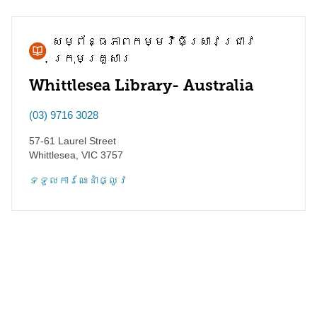
សម្ព័ន្ធភាព​កម្មវិធី​ស្រាវជ្រាវ​
ក្រុមគ្រួសារ
Whittlesea Library- Australia
(03) 9716 3028
57-61 Laurel Street
Whittlesea
,
VIC
3757
ទទួល​ការណែនាំ​ផ្លូវ