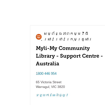
សម្ព័ន្ធភាព​កម្មវិធី​
ស្រាវជ្រាវ​ក្រុមគ្រួសារ
Myli-My Community
Library - Support Centre -
Australia
1800 446 954
65 Victoria Street
Warragul
,
VIC
3820
ទទួល​ការណែនាំ​ផ្លូវ