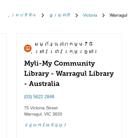
គ្រប់​ទីតាំង
អូស្ត្រាលី
Victoria
Warragul
សម្ព័ន្ធភាព​កម្មវិធី​
ស្រាវជ្រាវ​ក្រុមគ្រួសារ
Myli-My Community
Library - Warragul Library
- Australia
(03) 5622 2848
75 Victoria Street
Warragul
,
VIC
3820
ទទួល​ការណែនាំ​ផ្លូវ