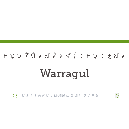
កម្មវិធី​ស្រាវជ្រាវ​ក្រុមគ្រួសារ
Warragul
Geolo