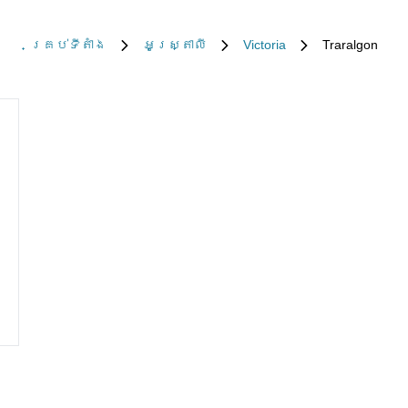
គ្រប់​ទីតាំង
អូស្ត្រាលី
Victoria
Traralgon