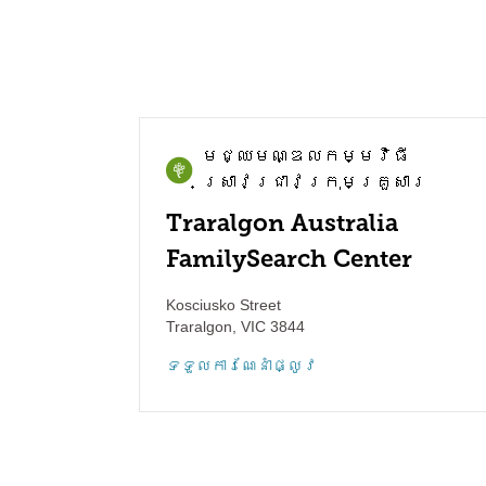
មជ្ឈមណ្ឌល​កម្មវិធី​
ស្រាវជ្រាវ​ក្រុមគ្រួសារ
Traralgon Australia
FamilySearch Center
Kosciusko Street
Traralgon
,
VIC
3844
ទទួល​ការណែនាំ​ផ្លូវ