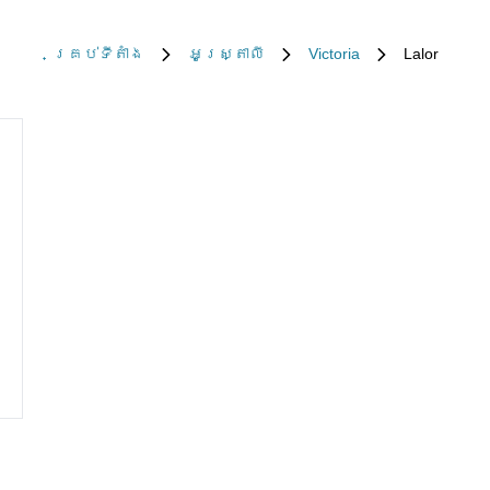
គ្រប់​ទីតាំង
អូស្ត្រាលី
Victoria
Lalor