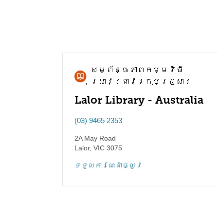
សម្ព័ន្ធភាព​កម្មវិធី​
ស្រាវជ្រាវ​ក្រុមគ្រួសារ
Lalor Library - Australia
(03) 9465 2353
2A May Road
Lalor
,
VIC
3075
ទទួល​ការណែនាំ​ផ្លូវ