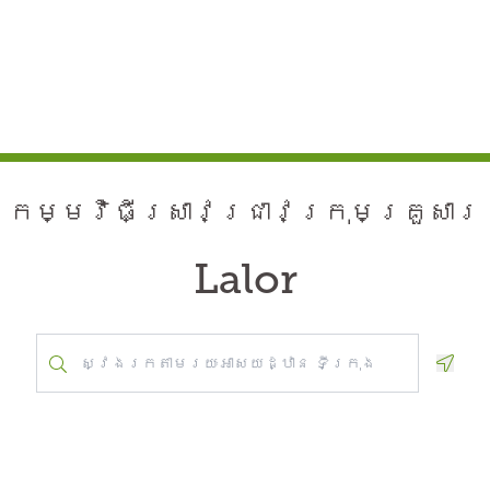
កម្មវិធី​ស្រាវជ្រាវ​ក្រុមគ្រួសារ
Lalor
Geolo