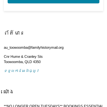
ព័ត៌មាន
au_toowoomba@familyhistorymail.org
Cnr Hume & Cranley Sts
Toowoomba
,
QLD
4350
ទទួល​ការណែនាំ​ផ្លូវ
ម៉ោង
**NO LONGER OPEN TUESDAYS** BOOKINGS ESSENTIAL