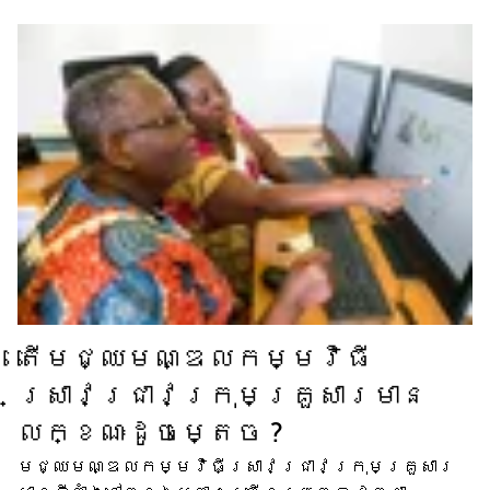
តើ​មជ្ឈមណ្ឌល​កម្មវិធី​
ស្រាវជ្រាវ​ក្រុមគ្រួសារ​មាន​
លក្ខណៈ​ដូចម្តេច ?
មជ្ឈមណ្ឌល​កម្មវិធី​ស្រាវជ្រាវ​ក្រុមគ្រួសារ​