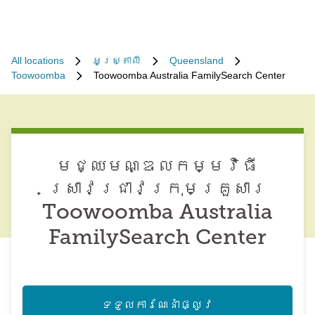
All locations
អូស្ត្រាលី
Queensland
Toowoomba
Toowoomba Australia FamilySearch Center
មជ្ឈមណ្ឌល​កម្មវិធី​
ស្រាវជ្រាវ​ក្រុមគ្រួសារ
Toowoomba Australia
FamilySearch Center
ទទួល​ការណែនាំ​ផ្លូវ