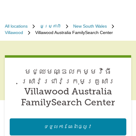
All locations
អូស្ត្រាលី
New South Wales
Villawood
Villawood Australia FamilySearch Center
មជ្ឈមណ្ឌល​កម្មវិធី​
ស្រាវជ្រាវ​ក្រុមគ្រួសារ
Villawood Australia
FamilySearch Center
ទទួល​ការណែនាំ​ផ្លូវ