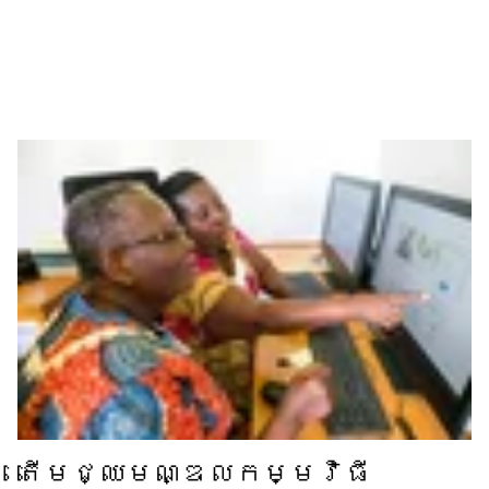
តើ​មជ្ឈមណ្ឌល​កម្មវិធី​