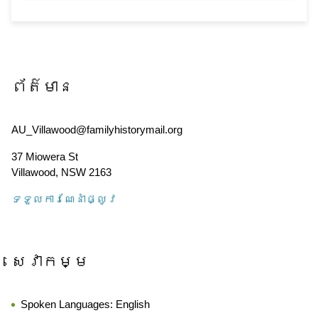
ព័ត៌មាន
AU_Villawood@familyhistorymail.org
37 Miowera St
Villawood
,
NSW
2163
ទទួល​ការណែនាំ​ផ្លូវ
សេវាកម្ម
Spoken Languages:
English