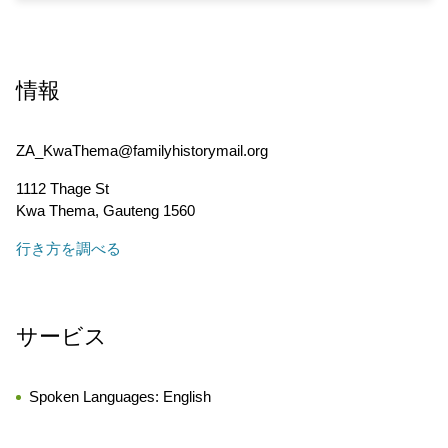
情報
ZA_KwaThema@familyhistorymail.org
1112 Thage St
Kwa Thema
,
Gauteng
1560
行き方を調べる
サービス
Spoken Languages:
English