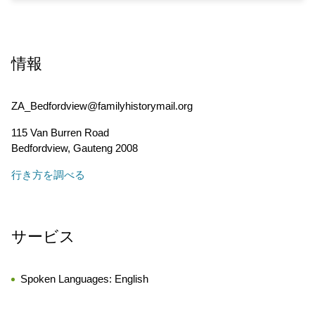
情報
ZA_Bedfordview@familyhistorymail.org
115 Van Burren Road
Bedfordview
,
Gauteng
2008
行き方を調べる
サービス
Spoken Languages:
English