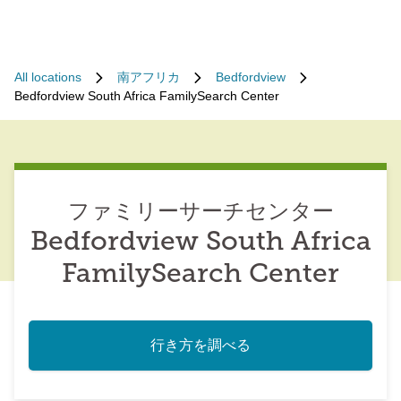
All locations
南アフリカ
Bedfordview
Bedfordview South Africa FamilySearch Center
ファミリーサーチセンター
Bedfordview South Africa
FamilySearch Center
行き方を調べる