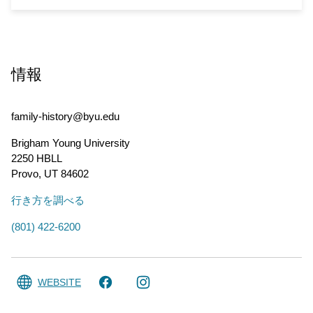
情報
family-history@byu.edu
Brigham Young University
2250 HBLL
Provo
,
UT
84602
行き方を調べる
(801) 422-6200
WEBSITE