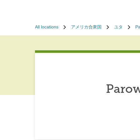
All locations
アメリカ合衆国
ユタ
P
Parow