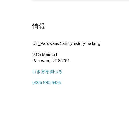
情報
UT_Parowan@familyhistorymail.org
90 S Main ST
Parowan
,
UT
84761
行き方を調べる
(435) 590-6426