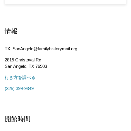
情報
TX_SanAngelo@familyhistorymail.org
2815 Christoval Rd
San Angelo
,
TX
76903
行き方を調べる
(325) 399-9349
開館時間