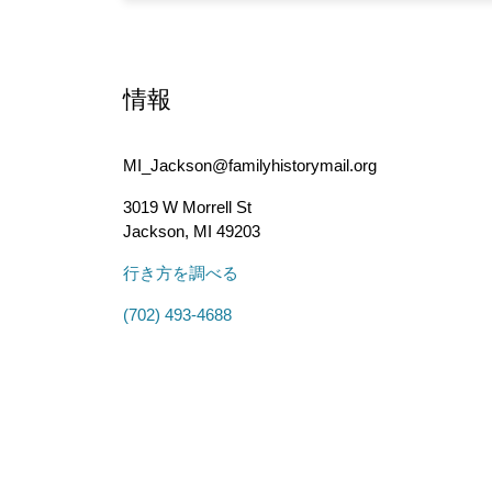
情報
MI_Jackson@familyhistorymail.org
3019 W Morrell St
Jackson
,
MI
49203
行き方を調べる
(702) 493-4688