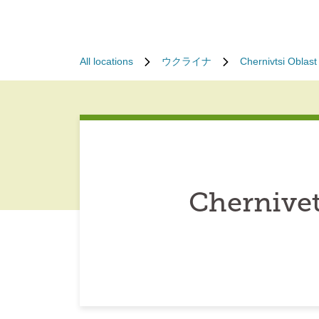
All locations
ウクライナ
Chernivtsi Oblast
Chernivet