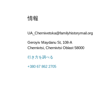
情報
UA_Chernivetska@familyhistorymail.org
Geroyiv Maydanu St, 108-A
Chernivtsi
,
Chernivtsi Oblast
58000
行き方を調べる
+380 67 862 2705