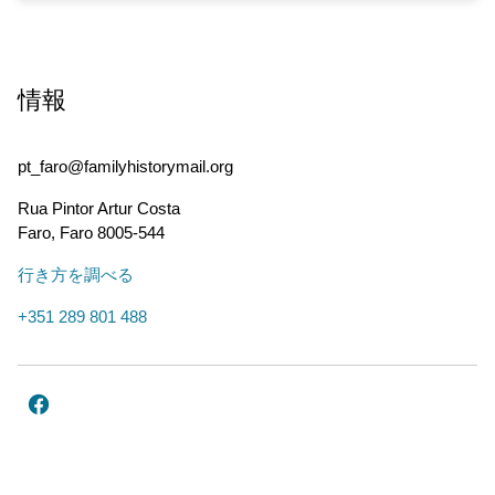
情報
pt_faro@familyhistorymail.org
Rua Pintor Artur Costa
Faro
,
Faro
8005-544
行き方を調べる
+351 289 801 488