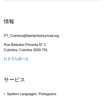
情報
PT_Coimbra@familyhistorymail.org
Rua Belisário Pimenta N° 2
Coimbra
,
Coimbra
3030-791
行き方を調べる
サービス
Spoken Languages:
Portuguese