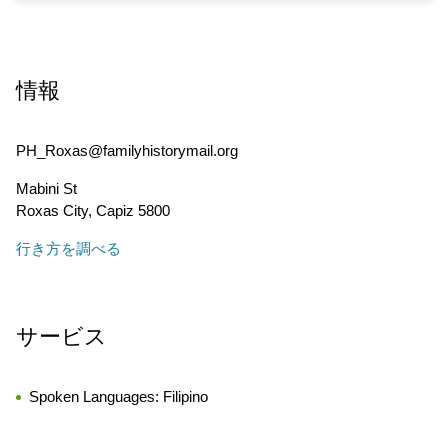
情報
PH_Roxas@familyhistorymail.org
Mabini St
Roxas City
,
Capiz
5800
行き方を調べる
サービス
Spoken Languages:
Filipino