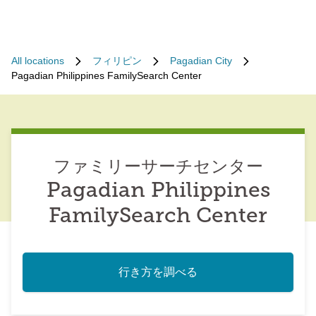
All locations
フィリピン
Pagadian City
Pagadian Philippines FamilySearch Center
ファミリーサーチセンター
Pagadian Philippines
FamilySearch Center
行き方を調べる