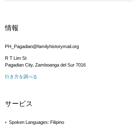
情報
PH_Pagadian@familyhistorymail.org
R T Lim St
Pagadian City
,
Zamboanga del Sur
7016
行き方を調べる
サービス
Spoken Languages:
Filipino