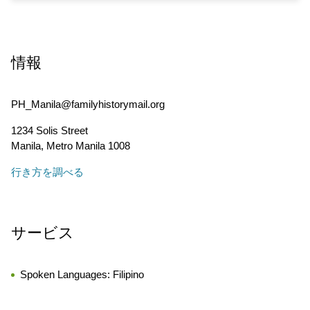
情報
PH_Manila@familyhistorymail.org
1234 Solis Street
Manila
,
Metro Manila
1008
行き方を調べる
サービス
Spoken Languages:
Filipino