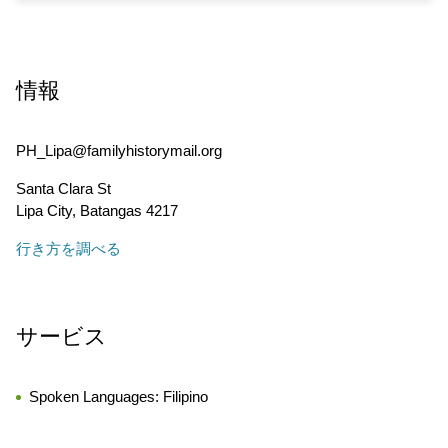
情報
PH_Lipa@familyhistorymail.org
Santa Clara St
Lipa City
,
Batangas
4217
行き方を調べる
サービス
Spoken Languages:
Filipino