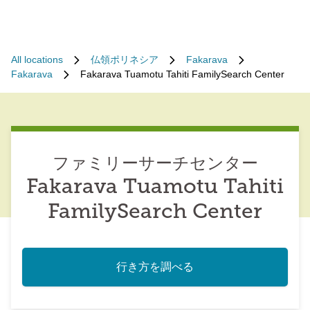
All locations
仏領ポリネシア
Fakarava
Fakarava
Fakarava Tuamotu Tahiti FamilySearch Center
ファミリーサーチセンター
Fakarava Tuamotu Tahiti
FamilySearch Center
行き方を調べる