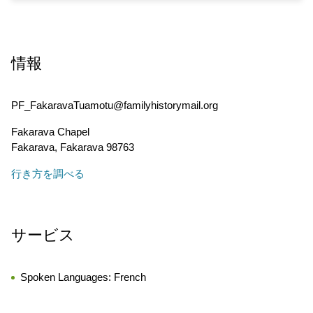
情報
PF_FakaravaTuamotu@familyhistorymail.org
Fakarava Chapel
Fakarava
,
Fakarava
98763
行き方を調べる
サービス
Spoken Languages:
French