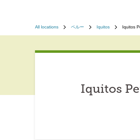
All locations
ペルー
Iquitos
Iquitos 
Iquitos P