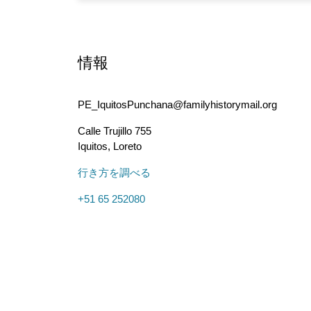
情報
PE_IquitosPunchana@familyhistorymail.org
Calle Trujillo 755
Iquitos
,
Loreto
行き方を調べる
+51 65 252080